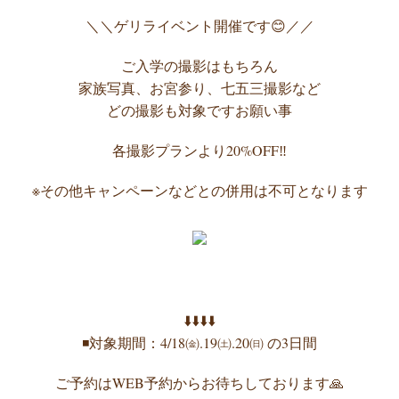
＼＼ゲリライベント開催です😊／／
ご入学の撮影はもちろん
家族写真、お宮参り、七五三撮影など
どの撮影も対象ですお願い事
各撮影プランより20%OFF‼️
※その他キャンペーンなどとの併用は不可となります
⬇️⬇️⬇️⬇️
◾️対象期間：4/18㈮.19㈯.20㈰ の3日間
ご予約はWEB予約からお待ちしております🙏