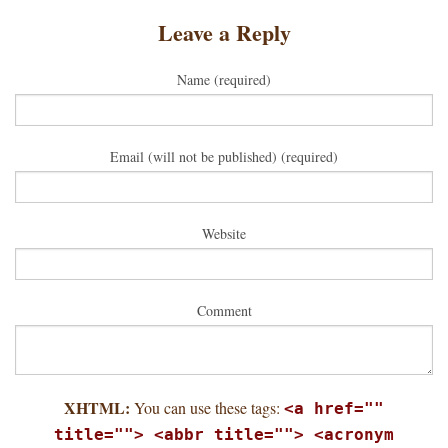
Leave a Reply
Name (required)
Email (will not be published) (required)
Website
Comment
XHTML:
You can use these tags:
<a href=""
title=""> <abbr title=""> <acronym