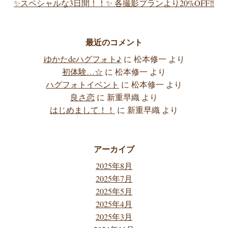
✨スペシャルな3日間！！✨ 各撮影プランより20%OFF‼️
最近のコメント
ゆかたdeハグフォト♪
に
松本修一
より
初体験…☆
に
松本修一
より
ハグフォトイベント
に
松本修一
より
良さ恋
に
新重早織
より
はじめまして！！
に
新重早織
より
アーカイブ
2025年8月
2025年7月
2025年5月
2025年4月
2025年3月