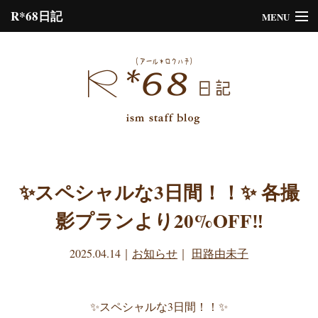
R*68日記
MENU
Please assign a menu to the primary menu location under
Menus
or
Customize
the design.
✨スペシャルな3日間！！✨ 各撮
影プランより20%OFF‼️
2025.04.14
｜
お知らせ
｜
田路由未子
✨スペシャルな3日間！！✨