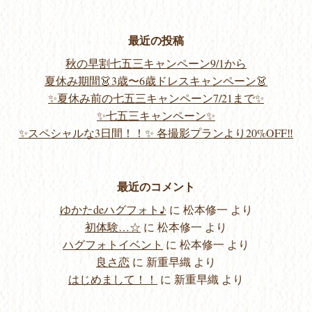
最近の投稿
秋の早割七五三キャンペーン9/1から
夏休み期間👗3歳〜6歳ドレスキャンペーン👗
✨夏休み前の七五三キャンペーン7/21まで✨
✨七五三キャンペーン✨
✨スペシャルな3日間！！✨ 各撮影プランより20%OFF‼️
最近のコメント
ゆかたdeハグフォト♪
に
松本修一
より
初体験…☆
に
松本修一
より
ハグフォトイベント
に
松本修一
より
良さ恋
に
新重早織
より
はじめまして！！
に
新重早織
より