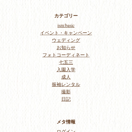
カテゴリー
ism:basic
イベント・キャンペーン
ウェディング
お知らせ
フォトコーディネート
七五三
入園入学
成人
振袖レンタル
撮影
日記
メタ情報
ログイン