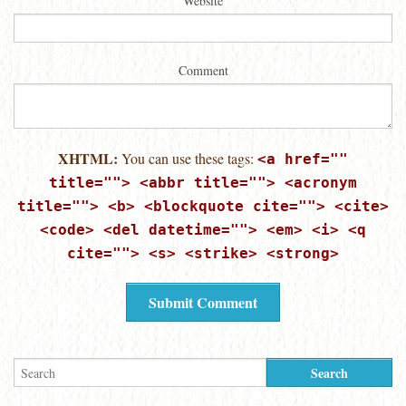
Website
Comment
XHTML:
You can use these tags:
<a href=""
title=""> <abbr title=""> <acronym
title=""> <b> <blockquote cite=""> <cite>
<code> <del datetime=""> <em> <i> <q
cite=""> <s> <strike> <strong>