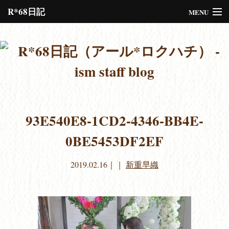
R*68日記
MENU
Please assign a menu to the primary menu location under
Menus
or
Customize
the design.
93E540E8-1CD2-4346-BB4E-
0BE5453DF2EF
2019.02.16
｜｜
新重早織