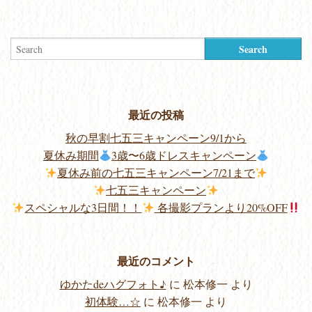
最近の投稿
秋の早割七五三キャンペーン9/1から
夏休み期間
3歳〜6歳ドレスキャンペーン
夏休み前の七五三キャンペーン7/21まで
七五三キャンペーン
スペシャルな3日間！！
各撮影プランより20%OFF
最近のコメント
ゆかたdeハグフォト♪
に
松本修一
より
初体験…☆
に
松本修一
より