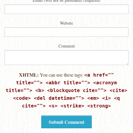
Email (will not be published) (required)
Website
Comment
XHTML:
You can use these tags:
<a href=""
title=""> <abbr title=""> <acronym
title=""> <b> <blockquote cite=""> <cite>
<code> <del datetime=""> <em> <i> <q
cite=""> <s> <strike> <strong>