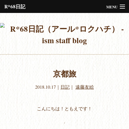
R*68日記
MENU
Please assign a menu to the primary menu location under
Menus
or
Customize
the design.
京都旅
2018.10.17
｜
日記
｜
遠藤友絵
こんにちは！ともえです！
.