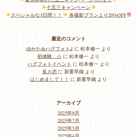
七五三キャンペーン
スペシャルな3日間！！
各撮影プランより20%OFF
最近のコメント
ゆかたdeハグフォト♪
に
松本修一
より
初体験…☆
に
松本修一
より
ハグフォトイベント
に
松本修一
より
良さ恋
に
新重早織
より
はじめまして！！
に
新重早織
より
アーカイブ
2025年8月
2025年7月
2025年5月
2025年4月