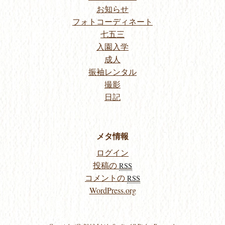
お知らせ
フォトコーディネート
七五三
入園入学
成人
振袖レンタル
撮影
日記
メタ情報
ログイン
投稿の
RSS
コメントの
RSS
WordPress.org