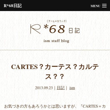
R*68日記
MENU
Please assign a menu to the primary menu location under
Menus
or
Customize
the design.
CARTES？カーテス？カルテ
ス？？
2013.09.23
｜
日記
｜
ism
お気づきの方もあろうかとは思いますが、『CARTES＝カ