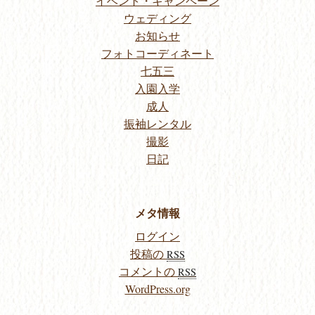
イベント・キャンペーン
ウェディング
お知らせ
フォトコーディネート
七五三
入園入学
成人
振袖レンタル
撮影
日記
メタ情報
ログイン
投稿の
RSS
コメントの
RSS
WordPress.org