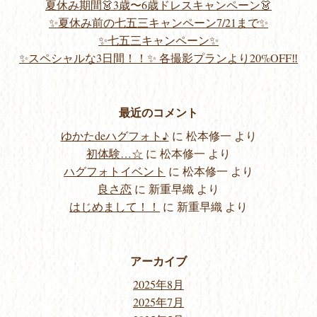
夏休み期間👗3歳〜6歳ドレスキャンペーン👗
✨夏休み前の七五三キャンペーン7/21まで✨
✨七五三キャンペーン✨
✨スペシャルな3日間！！✨ 各撮影プランより20%OFF‼️
最近のコメント
ゆかたdeハグフォト♪
に
松本修一
より
初体験…☆
に
松本修一
より
ハグフォトイベント
に
松本修一
より
良さ恋
に
新重早織
より
はじめまして！！
に
新重早織
より
アーカイブ
2025年8月
2025年7月