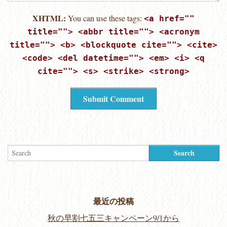
XHTML:
You can use these tags:
<a href=""
title=""> <abbr title=""> <acronym
title=""> <b> <blockquote cite=""> <cite>
<code> <del datetime=""> <em> <i> <q
cite=""> <s> <strike> <strong>
最近の投稿
秋の早割七五三キャンペーン9/1から