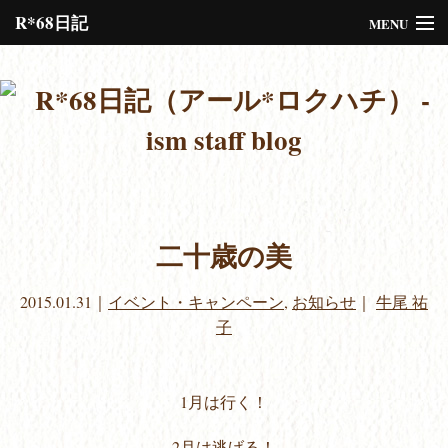
R*68日記
MENU
Please assign a menu to the primary menu location under
Menus
or
Customize
the design.
二十歳の美
2015.01.31
｜
イベント・キャンペーン
,
お知らせ
｜
牛尾 祐
子
1月は行く！
2月は逃げる！