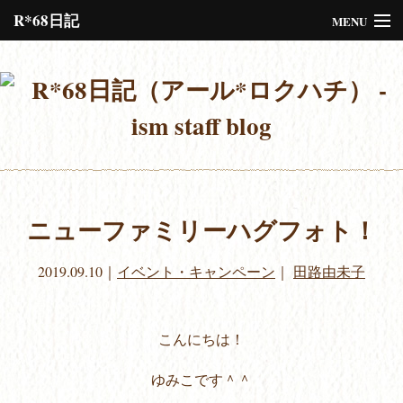
R*68日記
MENU
Please assign a menu to the primary menu location under
Menus
or
Customize
the design.
ニューファミリーハグフォト！
2019.09.10
｜
イベント・キャンペーン
｜
田路由未子
こんにちは！
ゆみこです＾＾