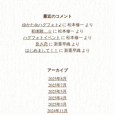
最近のコメント
ゆかたdeハグフォト♪
に
松本修一
より
初体験…☆
に
松本修一
より
ハグフォトイベント
に
松本修一
より
良さ恋
に
新重早織
より
はじめまして！！
に
新重早織
より
アーカイブ
2025年8月
2025年7月
2025年5月
2025年4月
2025年3月
2024年11月