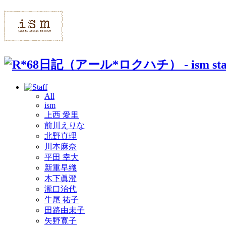
All
ism
上西 愛里
前川えりな
北野真理
川本麻奈
平田 幸大
新重早織
木下眞澄
瀧口治代
牛尾 祐子
田路由未子
矢野寛子