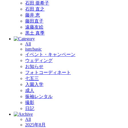
石田 亜希子
石田 直之
藤井 恵
藤田直子
遠藤友絵
黒土 真季
All
ism:basic
イベント・キャンペーン
ウェディング
お知らせ
フォトコーディネート
七五三
入園入学
成人
振袖レンタル
撮影
日記
All
2025年8月