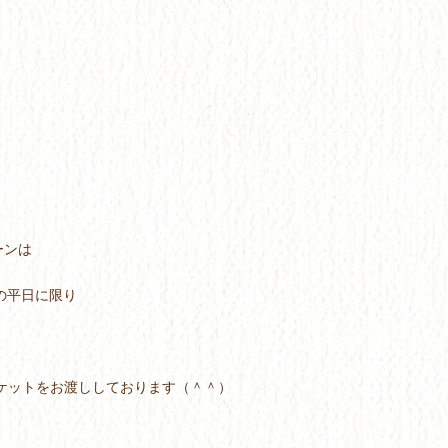
ーンは
月の平日に限り
チケットをお渡ししております（＾＾）