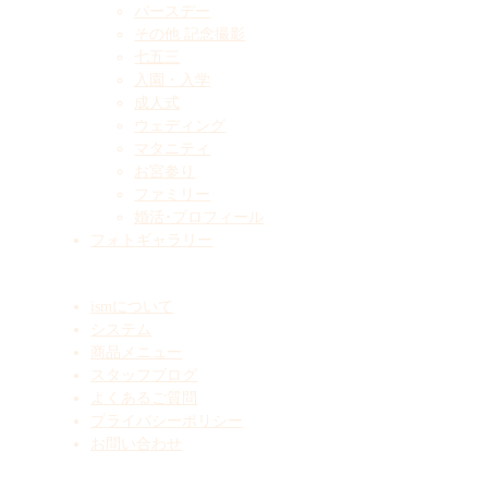
バースデー
その他 記念撮影
七五三
入園・入学
成人式
ウェディング
マタニティ
お宮参り
ファミリー
婚活･プロフィール
フォトギャラリー
ismについて
システム
商品メニュー
スタッフブログ
よくあるご質問
プライバシーポリシー
お問い合わせ