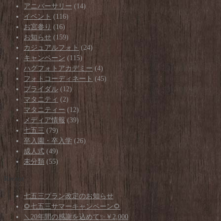
アニバーサリー
(14)
イベント
(116)
お宮参り
(16)
お知らせ
(159)
カジュアルフォト
(24)
キャンペーン
(115)
ハグフォトアカデミー
(4)
フォトコーディネート
(45)
ブライダル
(12)
マタニティ
(2)
マタニティー
(12)
メディア情報
(39)
七五三
(79)
卒入園・卒入学
(26)
成人式
(49)
未分類
(55)
Recent
七五三プラン改定のお知らせ
🌻七五三サマーキャンペーン🌻
＼20年間の感謝を込めて✨￥2,000