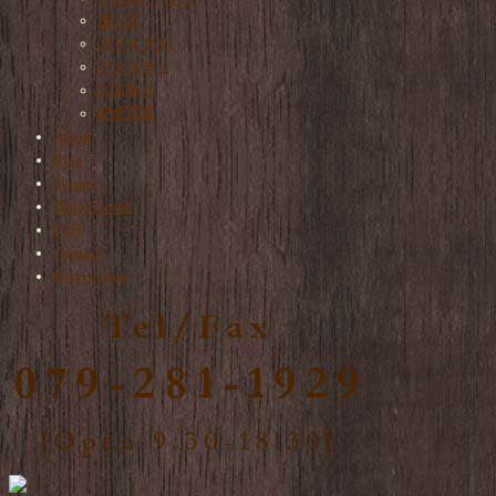
成人式
ブライダル
マタニティ
お宮参り
記念写真
About
Blog
System
Photo Goods
FAQ
Contact
Reservation