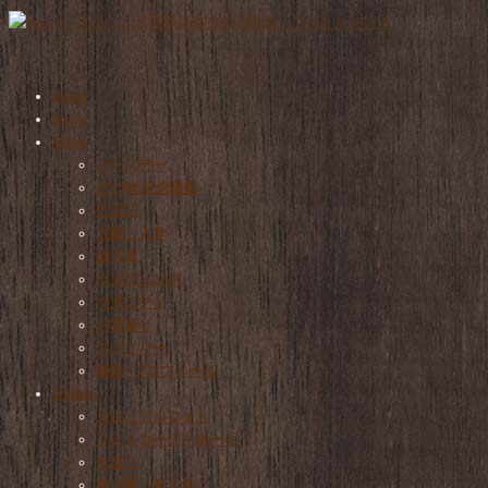
Home
News
Menu
バースデー
その他 記念撮影
七五三
入園・入学
成人式
ウエディング
マタニティ
お宮参り
ファミリー
婚活･プロフィール
Gallery
カジュアルフォト
フォトコーディネート
七五三
卒入園・卒入学