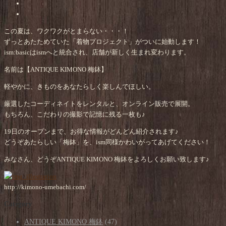
この夏は、ワクワクがとまらない・・・！
ずっとあたためていた「着物プロジェクト」がついに始動します！
ism:basicはismへと統合され、店舗が新しく生まれ変わります。
名前は【ANTIQUE KIMONO 梅鉢】
軽やかに、きものをあなたらしく楽しんでほしい。
厳選したコーディネイトをレンタルと、オンライン販売で展開。
もちろん、こだわりの撮影で記憶に残る一枚も♪
19日のオープンまで、お得な情報がどんどん紹介されます♪
どうぞあたらしい「梅鉢」を、ism同様かわいがってあげてください！
みなさん、どうぞANTIQUE KIMONO 梅鉢をよろしくお願い致します♪
http://kimono-umebachi.com/
Category
ANTIQUE KIMONO 梅鉢
(47)