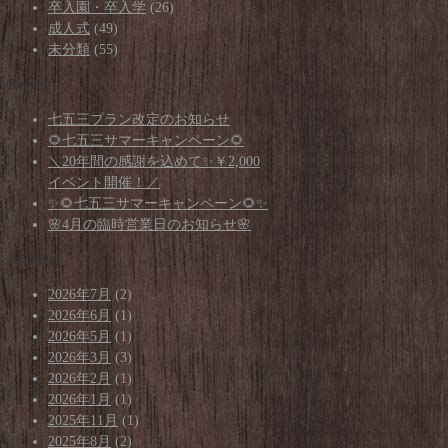
卒入園・卒入学
(26)
成人式
(49)
未分類
(55)
Recent
七五三プラン改定のお知らせ
🌻七五三サマーキャンペーン🌻
＼20年間の感謝を込めて✨￥2,000
イベント開催！／
✨🌻七五三サマーキャンペーン🌻✨
🌸4月の臨時営業日のお知らせ🌸
Archive
2026年7月
(2)
2026年6月
(1)
2026年5月
(1)
2026年3月
(3)
2026年2月
(1)
2026年1月
(1)
2025年11月
(1)
2025年8月
(2)