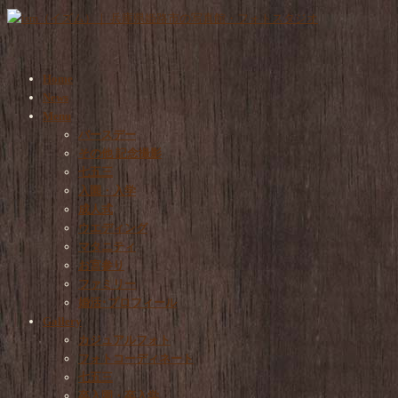
Home
News
Menu
バースデー
その他 記念撮影
七五三
入園・入学
成人式
ウエディング
マタニティ
お宮参り
ファミリー
婚活･プロフィール
Gallery
カジュアルフォト
フォトコーディネート
七五三
卒入園・卒入学