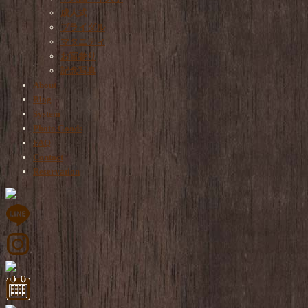
成人式
ブライダル
マタニティ
お宮参り
記念写真
About
Blog
System
Photo Goods
FAQ
Contact
Reservation