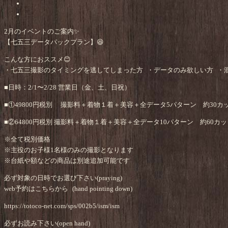
2月のイベントのご案内✨
【七五三データパックプラン】😆
こんな方におススメ😊
・七五三撮影のタイミングを逃してしまった方 ・データのみ欲しい方 ・
■日時：2/1〜2/28 営業日（金、土、日祝）
■①49800円税別 撮影料＋着物１着＋美容＋全データ5パターン 約30カ
■②64800円税別 撮影料＋着物１着＋美容＋全データ10パターン 約60カッ
※全て税別価格
※主役のお子様1名様のみの撮影となります
※台紙や額などの商品は別途追加可能です
必ず対象の日時でお選び下さい(praying)
web予約はこちらから (hand pointing down)
https://totoco-net.com/sps/002b5/ism/ism
必ずお読み下さい(open hand)