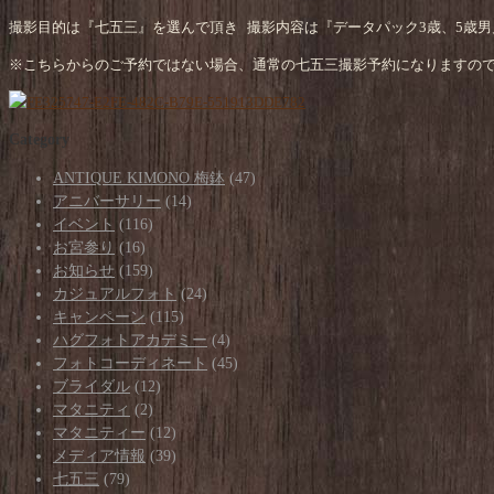
撮影目的は『七五三』を選んで頂き 撮影内容は『データパック3歳、5歳男
※こちらからのご予約ではない場合、通常の七五三撮影予約になりますの
Category
ANTIQUE KIMONO 梅鉢
(47)
アニバーサリー
(14)
イベント
(116)
お宮参り
(16)
お知らせ
(159)
カジュアルフォト
(24)
キャンペーン
(115)
ハグフォトアカデミー
(4)
フォトコーディネート
(45)
ブライダル
(12)
マタニティ
(2)
マタニティー
(12)
メディア情報
(39)
七五三
(79)