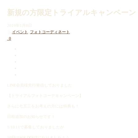
新規の方限定トライアルキャンペーン
2019年1月8日
｜
イベント
,
フォトコーディネート
0
LINE会員様先行発信しておりました
【トライアルフォトコーデキャンペーン】
さらに七五三をお考えの方には特典も！
日程追加のお知らせです！
1/10.11で募集しておりましたが
10日はSOLDOUTになりました＾＾