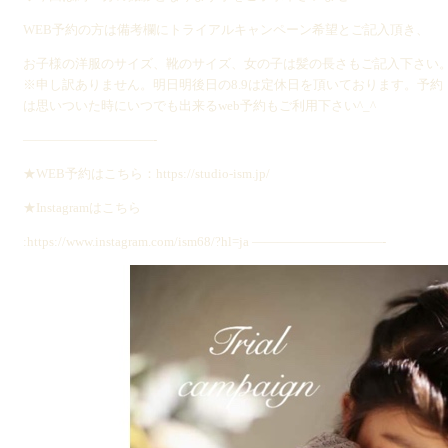
WEB予約の方は備考欄にトライアルキャンペーン希望とご記入頂き、
お子様の洋服のサイズ、靴のサイズ、女の子は髪の長さもご記入下さい
※申し訳ありません。明日明後日の8.9は定休日を頂いております。予約
は思いついた時にいつでも出来るweb予約もご利用下さい^_^
——————————-
★WEB予約はこちら：https://studio-ism.jp/
★Instagramはこちら
:https://www.instagram.com/ism68/?hl=ja ——————————-