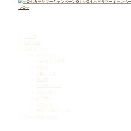
✨🌻七五三サマーキャンペ
ン🌻✨
Menu
トップ
お知らせ
撮影メニュー
バースデー
その他 記念撮影
七五三
入園・入学
成人式
ウェディング
マタニティ
お宮参り
ファミリー
婚活･プロフィール
フォトギャラリー