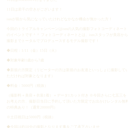
11日は若干の空きがございます！
ismが前から気になっていたけれどなかなか機会が無かった方！
今回のトライアルキャンペーンはismの人気の撮影フォトコーディネート
のイベントです＾＾ フォトコーディネートとは、ismスタッフが美容から
撮影までトータルでプロデュースするモデル撮影です！
◆日程：1/11（金）15日（火）
◆対象年齢1歳から7歳
◆新規の方限定（リピーターの方は新規のお友達といっしょに撮影して
ただければ対象となります）
◆料金：5000円（税抜）
（撮影料＋美容＋衣装1着）＋データ1カット付き ※今回さらに七五三を
お考えの方、撮影日当日に予約して頂いた方限定でお出かけレンタル無
の特典あり！（通常20000円）
※土日祝日は5000円（税抜）
◆今回は約10分の撮影となります事をご了承下さいませ