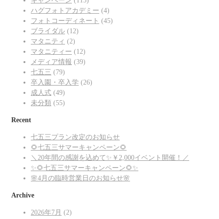
キャンペーン
(115)
ハグフォトアカデミー
(4)
フォトコーディネート
(45)
ブライダル
(12)
マタニティ
(2)
マタニティー
(12)
メディア情報
(39)
七五三
(79)
卒入園・卒入学
(26)
成人式
(49)
未分類
(55)
Recent
七五三プラン改定のお知らせ
🌻七五三サマーキャンペーン🌻
＼20年間の感謝を込めて✨￥2,000イベント開催！／
✨🌻七五三サマーキャンペーン🌻✨
🌸4月の臨時営業日のお知らせ🌸
Archive
2026年7月
(2)