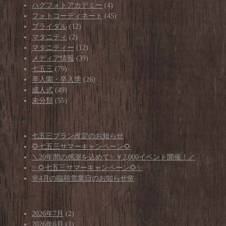
ハグフォトアカデミー
(4)
フォトコーディネート
(45)
ブライダル
(12)
マタニティ
(2)
マタニティー
(12)
メディア情報
(39)
七五三
(79)
卒入園・卒入学
(26)
成人式
(49)
未分類
(55)
Recent
七五三プラン改定のお知らせ
🌻七五三サマーキャンペーン🌻
＼20年間の感謝を込めて✨￥2,000イベント開催！／
✨🌻七五三サマーキャンペーン🌻✨
🌸4月の臨時営業日のお知らせ🌸
Archive
2026年7月
(2)
2026年6月
(1)