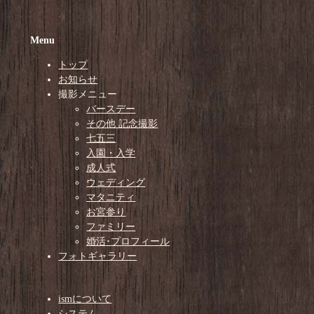
Menu
トップ
お知らせ
撮影メニュー
バースデー
その他 記念撮影
七五三
入園・入学
成人式
ウェディング
マタニティ
お宮参り
ファミリー
婚活･プロフィール
フォトギャラリー
ismについて
システム