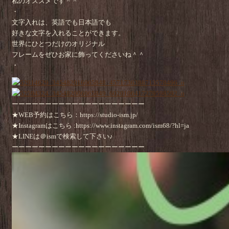
私のオススメです＾＾
・
文字入れは、英語でも日本語でも
好きな文字を入れることができます。
世界にひとつだけのオリジナル
フレームをぜひお家に飾ってくださいね＾＾
・
ーーーーーーーーーーーーーーーーーーーー
★WEB予約はこちら：https://studio-ism.jp/
★Instagramはこちら :https://www.instagram.com/ism68/?hl=ja
★LINEは＠ismで検索して下さい♪
ーーーーーーーーーーーーーーーーーーーー