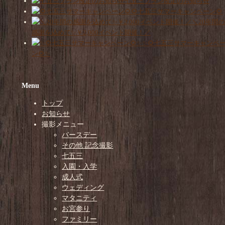
七五三プラン改定のお知らせ
🌻七五三サマーキャンペーン🌻
＼20年間の
感謝を込めて✨￥2,000イベント開催！／
✨🌻七五三サマーキャンペ
ン🌻✨
Menu
トップ
お知らせ
撮影メニュー
バースデー
その他 記念撮影
七五三
入園・入学
成人式
ウェディング
マタニティ
お宮参り
ファミリー