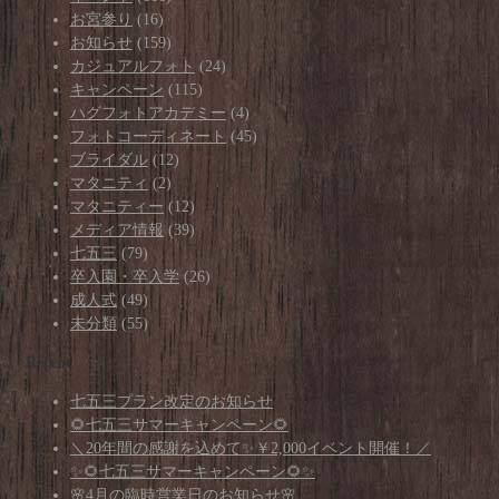
お宮参り
(16)
お知らせ
(159)
カジュアルフォト
(24)
キャンペーン
(115)
ハグフォトアカデミー
(4)
フォトコーディネート
(45)
ブライダル
(12)
マタニティ
(2)
マタニティー
(12)
メディア情報
(39)
七五三
(79)
卒入園・卒入学
(26)
成人式
(49)
未分類
(55)
Recent
七五三プラン改定のお知らせ
🌻七五三サマーキャンペーン🌻
＼20年間の感謝を込めて✨￥2,000イベント開催！／
✨🌻七五三サマーキャンペーン🌻✨
🌸4月の臨時営業日のお知らせ🌸