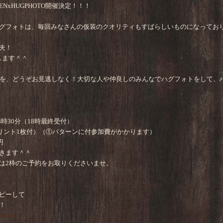
EENxHUGPHOTO開催決定！！！
グフォトは、毎回みなさんの仮装のクオリティもすばらしいものになっておりま
夫！
します＾＾
トを、どうぞお見逃しなく！大切な人や仲良しのみんなでハグフォトをして、
8時30分（18時最終受付）
プリント1枚付）（①パターンに付参加費がかかります）
円
きます＾＾
は2枠のご予約をお取りくださいませ。
コピーして
！
/reserve…