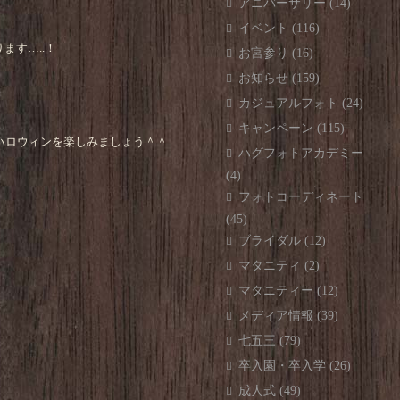
アニバーサリー
(14)
イベント
(116)
す…..！
お宮参り
(16)
お知らせ
(159)
カジュアルフォト
(24)
キャンペーン
(115)
ハロウィンを楽しみましょう＾＾
ハグフォトアカデミー
(4)
フォトコーディネート
(45)
ブライダル
(12)
マタニティ
(2)
マタニティー
(12)
メディア情報
(39)
七五三
(79)
卒入園・卒入学
(26)
成人式
(49)