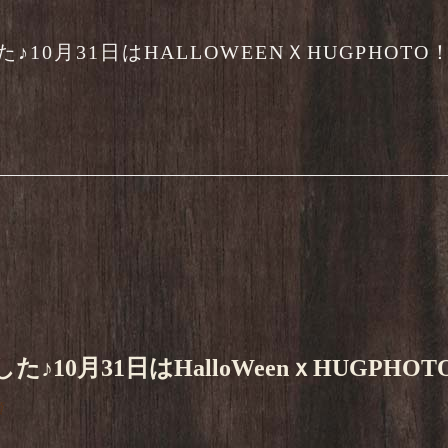
10月31日はHALLOWEENＸHUGPHOTO
♪10月31日はHalloWeenｘHUGPHOT
類