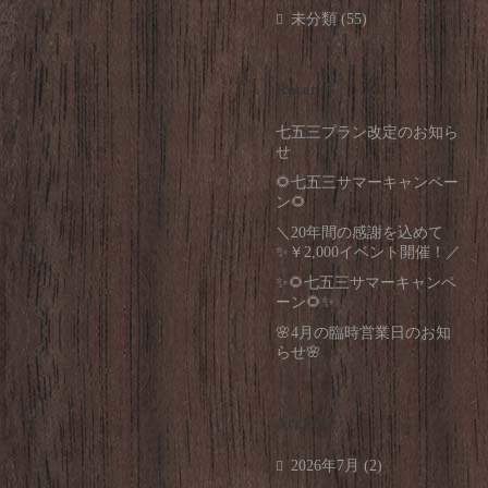
未分類
(55)
Recent
七五三プラン改定のお知ら
せ
🌻七五三サマーキャンペー
ン🌻
＼20年間の感謝を込めて
✨￥2,000イベント開催！／
✨🌻七五三サマーキャンペ
ーン🌻✨
🌸4月の臨時営業日のお知
らせ🌸
Archive
2026年7月
(2)