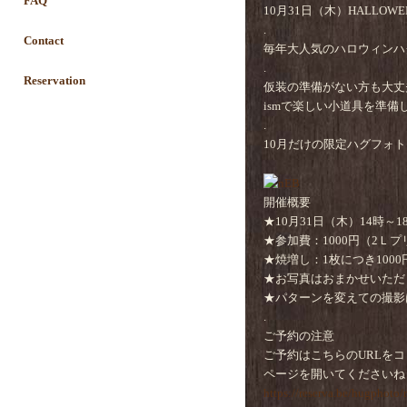
FAQ
10月31日（木）HALLOW
.
Contact
毎年大人気のハロウィンハ
.
Reservation
仮装の準備がない方も大丈
ismで楽しい小道具を準備
.
10月だけの限定ハグフォ
開催概要
★10月31日（木）14時～1
★参加費：1000円（2Ｌ
★焼増し：1枚につき1000
★お写真はおまかせいただ
★パターンを変えての撮影
.
ご予約の注意
ご予約はこちらのURLを
ページを開いてくださいね
https://reserva.be/hugphoto