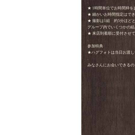
.
★ 1時間単位でお時間枠
★ 細かいお時間指定はで
★ 撮影は1組 約5分ほど
グループ内でいくつかの組
★ 来店到着順に受付させ
.
参加特典
★ハグフォトは当日お渡し
.
みなさんにお会いできるの