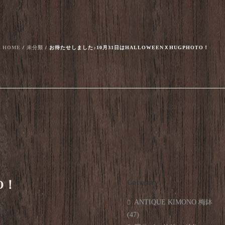
！
HOME
/
未分類
/ お待たせしました♪10月31日はHALLOWEENＸHUGPHOTO！
O！
Category
ANTIQUE KIMONO 梅鉢
0
(47)