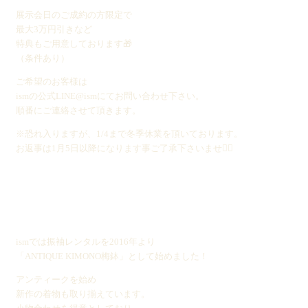
展示会日のご成約の方限定で
最大3万円引きなど
特典もご用意しております🎁
（条件あり）
ご希望のお客様は
ismの公式LINE@ismにてお問い合わせ下さい。
順番にご連絡させて頂きます。
※恐れ入りますが、1/4まで冬季休業を頂いております。
お返事は1月5日以降になります事ご了承下さいませ🙇‍♀️
ismでは振袖レンタルを2016年より
「ANTIQUE KIMONO梅鉢」として始めました！
アンティークを始め
新作の着物も取り揃えています。