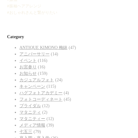
#振袖ヘアアレンジ
#おしゃれさんと繋がりたい
Category
ANTIQUE KIMONO 梅鉢
(47)
アニバーサリー
(14)
イベント
(116)
お宮参り
(16)
お知らせ
(159)
カジュアルフォト
(24)
キャンペーン
(115)
ハグフォトアカデミー
(4)
フォトコーディネート
(45)
ブライダル
(12)
マタニティ
(2)
マタニティー
(12)
メディア情報
(39)
七五三
(79)