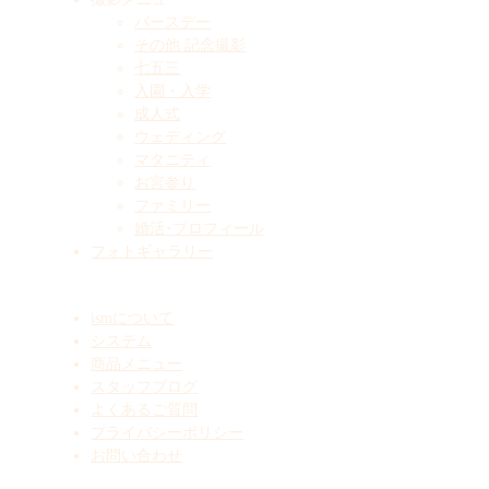
バースデー
その他 記念撮影
七五三
入園・入学
成人式
ウェディング
マタニティ
お宮参り
ファミリー
婚活･プロフィール
フォトギャラリー
ismについて
システム
商品メニュー
スタッフブログ
よくあるご質問
プライバシーポリシー
お問い合わせ