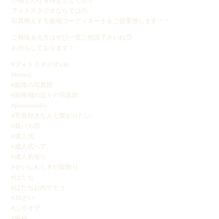
小物合わせを得意としており
フォトスタジオならではの
写真映えする振袖コーディネートをご提案致します＾＾
ご興味ある方はぜひ一度ご相談下さいね😊
お待ちしております！
#フォトスタジオism
#himeji
#姫路の写真館
#姫路城の近くの写真館
#photostudio
#写真好きな人と繋がりたい
#親バカ部
#成人式
#成人式ヘア
#成人前撮り
#せいじんしきの髪飾り
#はたち
#はたちおめでとう
#20さい
#ふりそで
#振袖