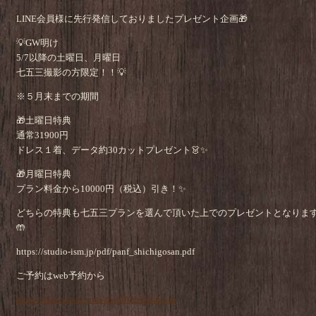
LINE会員様に先行発信しておりましたプレゼント企画🎁
💡GW明け
5/7以降の土曜日、月曜日
七五三撮影の方限定！！💡
※５月末までの期間
🎁土曜日特典
通常31900円
ドレス１着、データ約30カットプレゼント👗✨
🎁月曜日特典
プラン料金から10000円（税込）引き！✨
どちらの特典も七五三プランを選んで頂いた上でのプレゼントとなりま
🤲
https://studio-ism.jp/pdf/panf_shichigosan.pdf
ご予約はweb予約から
https://totoco-net.com/sps/002b5/ism/ism