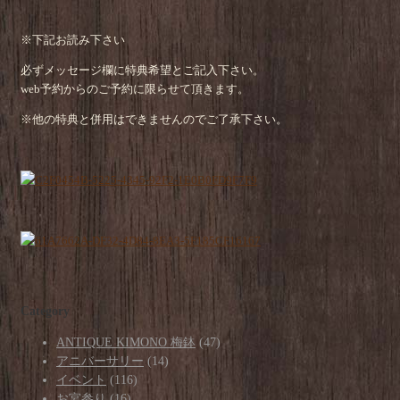
※下記お読み下さい
必ずメッセージ欄に特典希望とご記入下さい。
web予約からのご予約に限らせて頂きます。
※他の特典と併用はできませんのでご了承下さい。
Category
ANTIQUE KIMONO 梅鉢
(47)
アニバーサリー
(14)
イベント
(116)
お宮参り
(16)