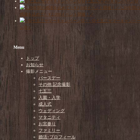
🌻七五三サマーキャンペーン🌻
＼20年間の
感謝を込めて✨￥2,000イベント開催！／
✨🌻七五三サマーキャンペ
ン🌻✨
Menu
トップ
お知らせ
撮影メニュー
バースデー
その他 記念撮影
七五三
入園・入学
成人式
ウェディング
マタニティ
お宮参り
ファミリー
婚活･プロフィール