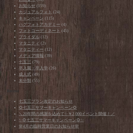
お知らせ
(159)
カジュアルフォト
(24)
キャンペーン
(115)
ハグフォトアカデミー
(4)
フォトコーディネート
(45)
ブライダル
(12)
マタニティ
(2)
マタニティー
(12)
メディア情報
(39)
七五三
(79)
卒入園・卒入学
(26)
成人式
(49)
未分類
(55)
Recent
七五三プラン改定のお知らせ
🌻七五三サマーキャンペーン🌻
＼20年間の感謝を込めて✨￥2,000イベント開催！／
✨🌻七五三サマーキャンペーン🌻✨
🌸4月の臨時営業日のお知らせ🌸