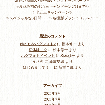
夏休み期間👗3歳〜6歳ドレスキャンペーン👗
✨夏休み前の七五三キャンペーン7/21まで✨
✨七五三キャンペーン✨
✨スペシャルな3日間！！✨ 各撮影プランより20%OFF‼️
最近のコメント
ゆかたdeハグフォト♪
に
松本修一
より
初体験…☆
に
松本修一
より
ハグフォトイベント
に
松本修一
より
良さ恋
に
新重早織
より
はじめまして！！
に
新重早織
より
アーカイブ
2025年8月
2025年7月
2025年5月