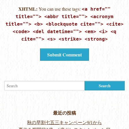
XHTML:
You can use these tags:
<a href=""
title=""> <abbr title=""> <acronym
title=""> <b> <blockquote cite=""> <cite>
<code> <del datetime=""> <em> <i> <q
cite=""> <s> <strike> <strong>
最近の投稿
秋の早割七五三キャンペーン9/1から