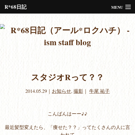
R*68日記
MENU
Please assign a menu to the primary menu location under
Menus
or
Customize
the design.
スタジオRって？？
2014.05.29
｜
お知らせ
,
撮影
｜
牛尾 祐子
こんばんはーー♪♪
最近髪型変えたら、「痩せた？？」ってたくさんの人に言
われて