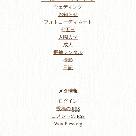
ウェディング
お知らせ
フォトコーディネート
七五三
入園入学
成人
振袖レンタル
撮影
日記
メタ情報
ログイン
投稿の
RSS
コメントの
RSS
WordPress.org