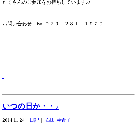
たくさんのご参加をお待ちしています♪♪
お問い合わせ ism ０７９―２８１―１９２９
いつの日か・・♪
2014.11.24
｜
日記
｜
石田 亜希子