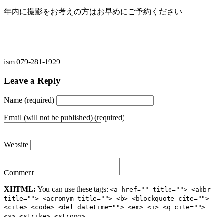
年内に撮影をお考えの方はお早めにご予約ください！
ism 079-281-1929
Leave a Reply
Name (required)
Email (will not be published) (required)
Website
Comment
XHTML:
You can use these tags:
<a href="" title=""> <abbr
title=""> <acronym title=""> <b> <blockquote cite="">
<cite> <code> <del datetime=""> <em> <i> <q cite="">
<s> <strike> <strong>