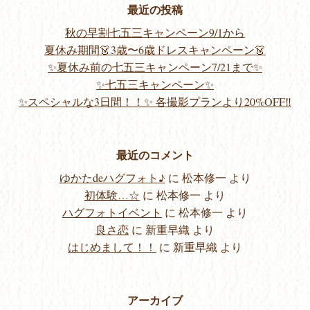
最近の投稿
秋の早割七五三キャンペーン9/1から
夏休み期間👗3歳〜6歳ドレスキャンペーン👗
✨夏休み前の七五三キャンペーン7/21まで✨
✨七五三キャンペーン✨
✨スペシャルな3日間！！✨ 各撮影プランより20%OFF‼️
最近のコメント
ゆかたdeハグフォト♪
に
松本修一
より
初体験…☆
に
松本修一
より
ハグフォトイベント
に
松本修一
より
良さ恋
に
新重早織
より
はじめまして！！
に
新重早織
より
アーカイブ