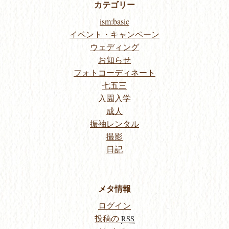
カテゴリー
ism:basic
イベント・キャンペーン
ウェディング
お知らせ
フォトコーディネート
七五三
入園入学
成人
振袖レンタル
撮影
日記
メタ情報
ログイン
投稿の
RSS