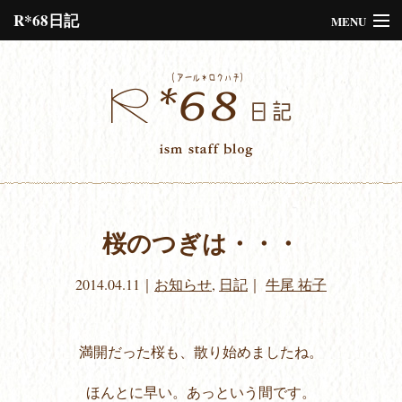
R*68日記
MENU
Please assign a menu to the primary menu location under
Menus
or
Customize
the design.
桜のつぎは・・・
2014.04.11
｜
お知らせ
,
日記
｜
牛尾 祐子
満開だった桜も、散り始めましたね。
ほんとに早い。あっという間です。