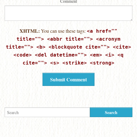
Comment
XHTML:
You can use these tags:
<a href=""
title=""> <abbr title=""> <acronym
title=""> <b> <blockquote cite=""> <cite>
<code> <del datetime=""> <em> <i> <q
cite=""> <s> <strike> <strong>