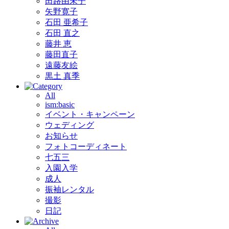
田路由未子
矢野寛子
石田 亜希子
石田 直之
藤井 恵
藤田直子
遠藤友絵
黒土 真季
All
ism:basic
イベント・キャンペーン
ウェディング
お知らせ
フォトコーディネート
七五三
入園入学
成人
振袖レンタル
撮影
日記