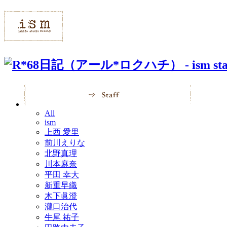
All
ism
上西 愛里
前川えりな
北野真理
川本麻奈
平田 幸大
新重早織
木下眞澄
瀧口治代
牛尾 祐子