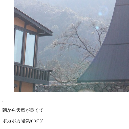
.
朝から天気が良くて
ポカポカ陽気\( ˆoˆ )/