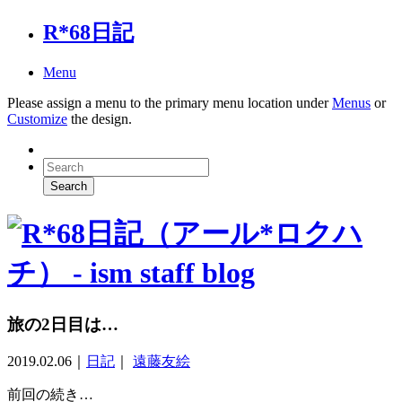
R*68日記
Menu
Please assign a menu to the primary menu location under
Menus
or
Customize
the design.
旅の2日目は…
2019.02.06
｜
日記
｜
遠藤友絵
前回の続き…