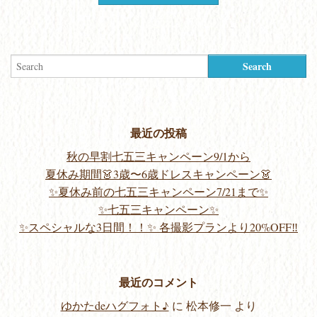
最近の投稿
秋の早割七五三キャンペーン9/1から
夏休み期間👗3歳〜6歳ドレスキャンペーン👗
✨夏休み前の七五三キャンペーン7/21まで✨
✨七五三キャンペーン✨
✨スペシャルな3日間！！✨ 各撮影プランより20%OFF‼️
最近のコメント
ゆかたdeハグフォト♪
に
松本修一
より