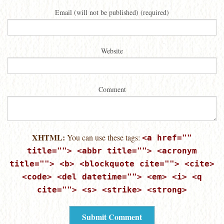
Email (will not be published) (required)
Website
Comment
XHTML:
You can use these tags:
<a href=""
title=""> <abbr title=""> <acronym
title=""> <b> <blockquote cite=""> <cite>
<code> <del datetime=""> <em> <i> <q
cite=""> <s> <strike> <strong>