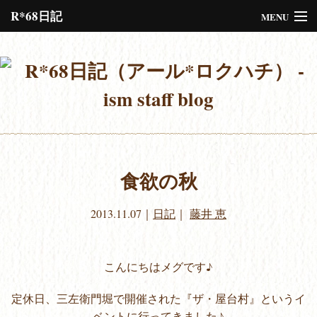
R*68日記
MENU
Please assign a menu to the primary menu location under
Menus
or
Customize
the design.
食欲の秋
2013.11.07
｜
日記
｜
藤井 恵
こんにちはメグです♪
定休日、三左衛門堀で開催された『ザ・屋台村』というイ
ベントに行ってきました♪