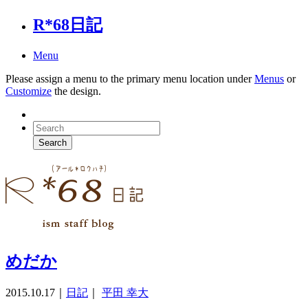
R*68日記
Menu
Please assign a menu to the primary menu location under
Menus
or
Customize
the design.
めだか
2015.10.17
｜
日記
｜
平田 幸大