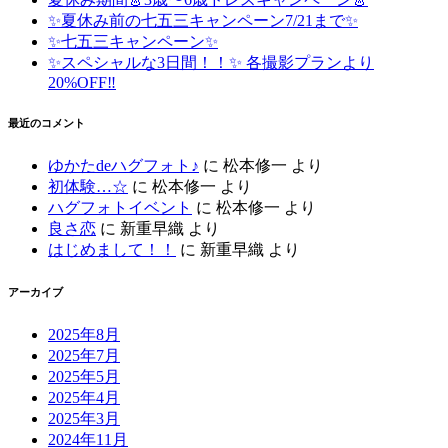
✨夏休み前の七五三キャンペーン7/21まで✨
✨七五三キャンペーン✨
✨スペシャルな3日間！！✨ 各撮影プランより
20%OFF‼️
最近のコメント
ゆかたdeハグフォト♪
に
松本修一
より
初体験…☆
に
松本修一
より
ハグフォトイベント
に
松本修一
より
良さ恋
に
新重早織
より
はじめまして！！
に
新重早織
より
アーカイブ
2025年8月
2025年7月
2025年5月
2025年4月
2025年3月
2024年11月