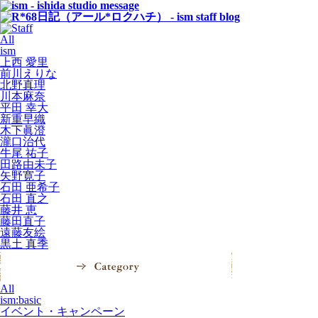
All
ism
上西 愛里
前川えりな
北野真理
川本麻奈
平田 幸大
新重早織
木下眞澄
瀧口治代
牛尾 祐子
田路由未子
矢野寛子
石田 亜希子
石田 直之
藤井 恵
藤田直子
遠藤友絵
黒土 真季
All
ism:basic
イベント・キャンペーン