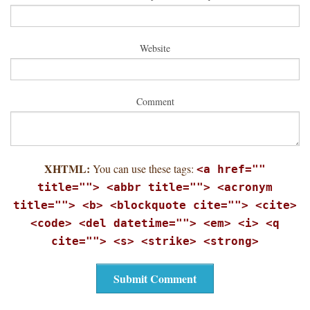
Website
Comment
XHTML:
You can use these tags:
<a href=""
title=""> <abbr title=""> <acronym
title=""> <b> <blockquote cite=""> <cite>
<code> <del datetime=""> <em> <i> <q
cite=""> <s> <strike> <strong>