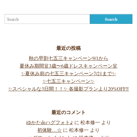
最近の投稿
秋の早割七五三キャンペーン9/1から
夏休み期間👗3歳〜6歳ドレスキャンペーン👗
✨夏休み前の七五三キャンペーン7/21まで✨
✨七五三キャンペーン✨
✨スペシャルな3日間！！✨ 各撮影プランより20%OFF‼️
最近のコメント
ゆかたdeハグフォト♪
に
松本修一
より
初体験…☆
に
松本修一
より