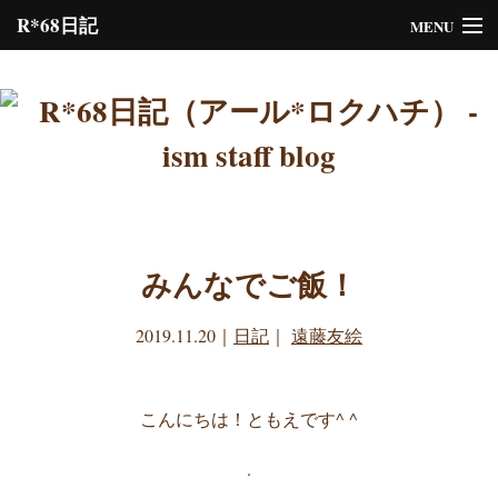
R*68日記
MENU
Please assign a menu to the primary menu location under
Menus
or
Customize
the design.
みんなでご飯！
2019.11.20
｜
日記
｜
遠藤友絵
こんにちは！ともえです^ ^
.