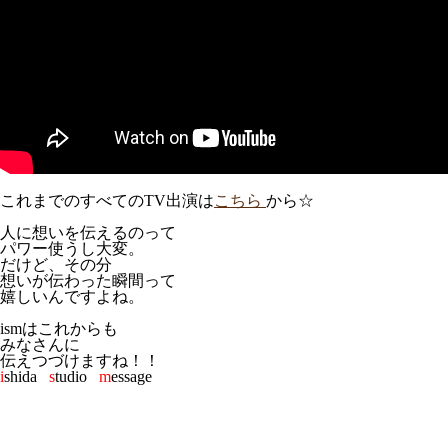
これまでのすべてのTV出演は
こちら
から☆
人に想いを伝えるのって
パワー使うし大変。
だけど、その分
想いが伝わった瞬間って
嬉しいんですよね。
ismはこれからも
みなさんに
伝えつづけますね！！
i
shida
s
tudio
m
essage