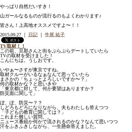
やっぱり自然だいすき！
山ガールなるものが流行るのもよくわかります♪
皆さん！上高地オススメですよ〜！！
2015.09.27 ｜
日記
｜
牛尾 祐子
TV取材！！
この前、旦那さんと街をぷらぷらデートしていたら
TVの取材を受けました！
こんにちは。うしおです。
いやぁ〜さすが東京ですね。
取材クルーがいるなぁなんて思っていたら
まさかの「ちょっとよろしいですか〜？」
何の取材かな？と思いきや
「東京都に対して、何か要望はありますか？
防災面に関して」
ぼ、ぼ、防災〜？？
しどろもどろになりながら、夫もわたしも答えつつ
「子どもの教育に関しては？」
これまた難しい質問。。
ニュース番組か何かで流されるのかな？なんて思いつつ
汗をふきふきしながら、一生懸命答えました。