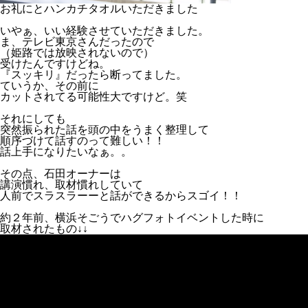
お礼にとハンカチタオルいただきました
いやぁ、いい経験させていただきました。
ま、テレビ東京さんだったので
（姫路では放映されないので）
受けたんですけどね。
『スッキリ』だったら断ってました。
ていうか、その前に
カットされてる可能性大ですけど。笑
それにしても
突然振られた話を頭の中をうまく整理して
順序づけて話すのって難しい！！
話上手になりたいなぁ。。
その点、石田オーナーは
講演慣れ、取材慣れしていて
人前でスラスラーーと話ができるからスゴイ！！
約２年前、横浜そごうでハグフォトイベントした時に
取材されたもの↓↓