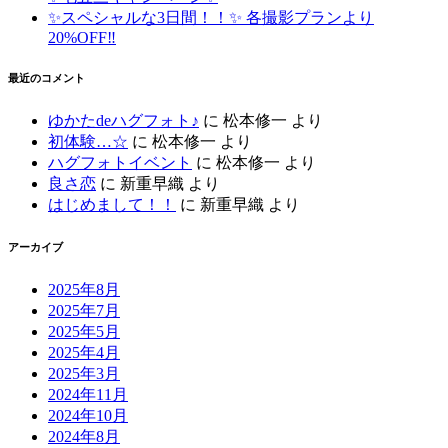
✨スペシャルな3日間！！✨ 各撮影プランより
20%OFF‼️
最近のコメント
ゆかたdeハグフォト♪
に
松本修一
より
初体験…☆
に
松本修一
より
ハグフォトイベント
に
松本修一
より
良さ恋
に
新重早織
より
はじめまして！！
に
新重早織
より
アーカイブ
2025年8月
2025年7月
2025年5月
2025年4月
2025年3月
2024年11月
2024年10月
2024年8月