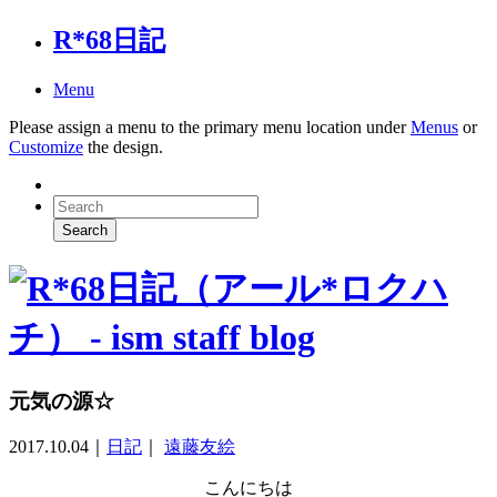
R*68日記
Menu
Please assign a menu to the primary menu location under
Menus
or
Customize
the design.
元気の源☆
2017.10.04
｜
日記
｜
遠藤友絵
こんにちは