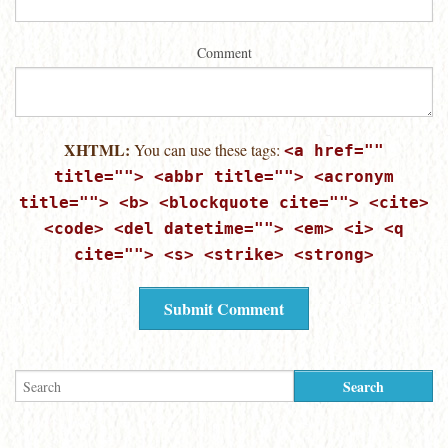
Comment
XHTML:
You can use these tags:
<a href=""
title=""> <abbr title=""> <acronym
title=""> <b> <blockquote cite=""> <cite>
<code> <del datetime=""> <em> <i> <q
cite=""> <s> <strike> <strong>