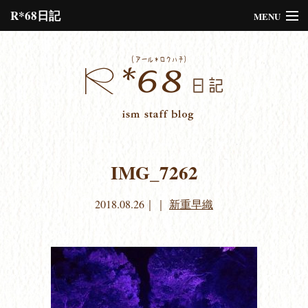
R*68日記
MENU
Please assign a menu to the primary menu location under
Menus
or
Customize
the design.
IMG_7262
2018.08.26
｜｜
新重早織