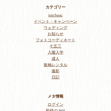
カテゴリー
ism:basic
イベント・キャンペーン
ウェディング
お知らせ
フォトコーディネート
七五三
入園入学
成人
振袖レンタル
撮影
日記
メタ情報
ログイン
投稿の
RSS