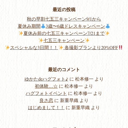
最近の投稿
秋の早割七五三キャンペーン9/1から
夏休み期間
3歳〜6歳ドレスキャンペーン
夏休み前の七五三キャンペーン7/21まで
七五三キャンペーン
スペシャルな3日間！！
各撮影プランより20%OFF
最近のコメント
ゆかたdeハグフォト♪
に
松本修一
より
初体験…☆
に
松本修一
より
ハグフォトイベント
に
松本修一
より
良さ恋
に
新重早織
より
はじめまして！！
に
新重早織
より