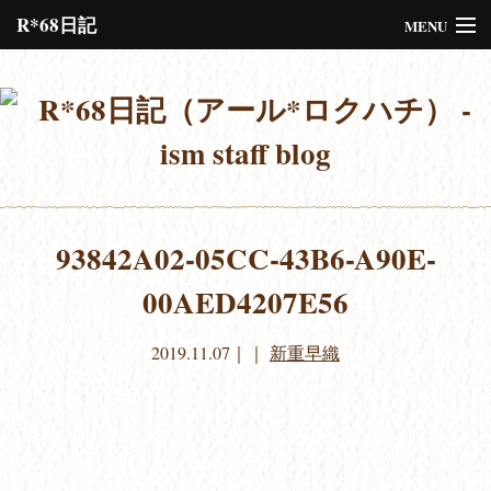
R*68日記
MENU
Please assign a menu to the primary menu location under
Menus
or
Customize
the design.
93842A02-05CC-43B6-A90E-
00AED4207E56
2019.11.07
｜｜
新重早織