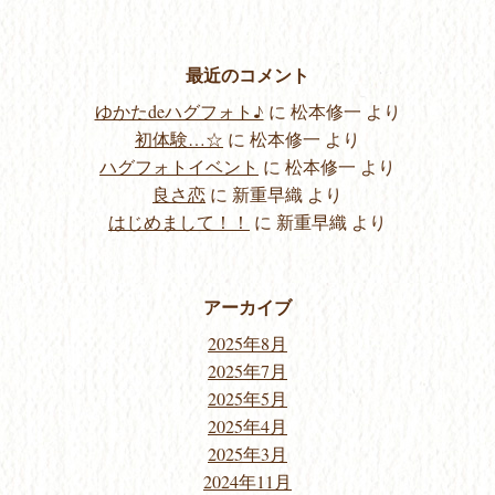
最近のコメント
ゆかたdeハグフォト♪
に
松本修一
より
初体験…☆
に
松本修一
より
ハグフォトイベント
に
松本修一
より
良さ恋
に
新重早織
より
はじめまして！！
に
新重早織
より
アーカイブ
2025年8月
2025年7月
2025年5月
2025年4月
2025年3月
2024年11月