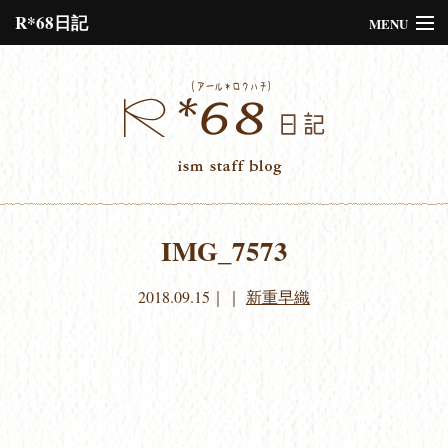
R*68日記
MENU
Please assign a menu to the primary menu location under
Menus
or
Customize
the design.
IMG_7573
2018.09.15
｜｜
新重早織