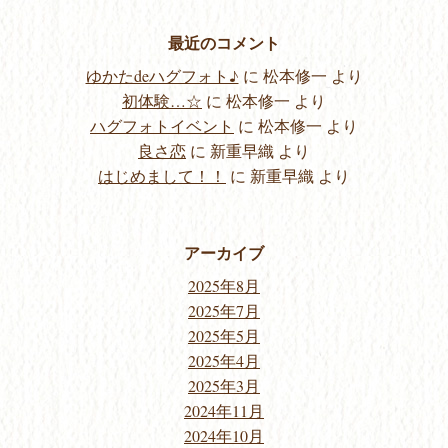
最近のコメント
ゆかたdeハグフォト♪
に
松本修一
より
初体験…☆
に
松本修一
より
ハグフォトイベント
に
松本修一
より
良さ恋
に
新重早織
より
はじめまして！！
に
新重早織
より
アーカイブ
2025年8月
2025年7月
2025年5月
2025年4月
2025年3月
2024年11月
2024年10月