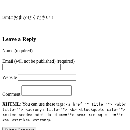
ismにおまかせください！
Leave a Reply
Name (required)
Email (will not be published) (required)
Website
Comment
XHTML:
You can use these tags:
<a href="" title=""> <abbr
title=""> <acronym title=""> <b> <blockquote cite="">
<cite> <code> <del datetime=""> <em> <i> <q cite="">
<s> <strike> <strong>