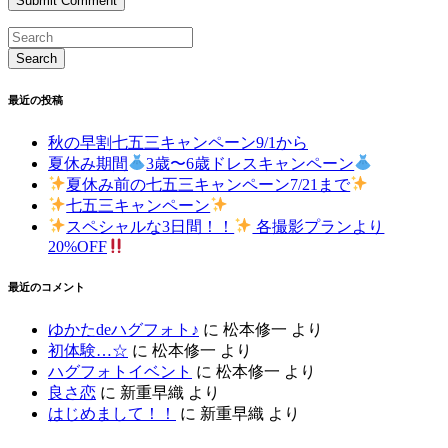
最近の投稿
秋の早割七五三キャンペーン9/1から
夏休み期間
3歳〜6歳ドレスキャンペーン
夏休み前の七五三キャンペーン7/21まで
七五三キャンペーン
スペシャルな3日間！！
各撮影プランより
20%OFF
最近のコメント
ゆかたdeハグフォト♪
に
松本修一
より
初体験…☆
に
松本修一
より
ハグフォトイベント
に
松本修一
より
良さ恋
に
新重早織
より
はじめまして！！
に
新重早織
より