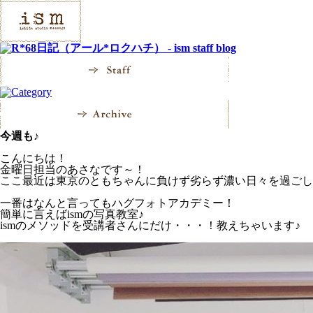
今週も♪
こんにちは！
金曜日担当のあさなです～！
ここ最近は東京のともちゃんに負けず劣らず濃い日々を過ごし
一番はなんと言ってもハグフォトアカデミー！
簡単に言えばismの写真教室♪
ismのメソッドを受講者さんにだけ・・・！教えちゃいます♪