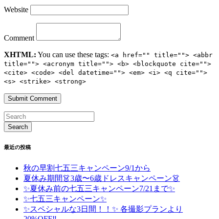
Website
Comment
XHTML:
You can use these tags:
<a href="" title=""> <abbr
title=""> <acronym title=""> <b> <blockquote cite="">
<cite> <code> <del datetime=""> <em> <i> <q cite="">
<s> <strike> <strong>
最近の投稿
秋の早割七五三キャンペーン9/1から
夏休み期間👗3歳〜6歳ドレスキャンペーン👗
✨夏休み前の七五三キャンペーン7/21まで✨
✨七五三キャンペーン✨
✨スペシャルな3日間！！✨ 各撮影プランより
20%OFF‼️