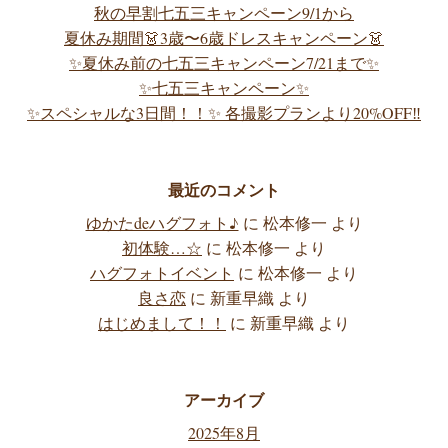
秋の早割七五三キャンペーン9/1から
夏休み期間👗3歳〜6歳ドレスキャンペーン👗
✨夏休み前の七五三キャンペーン7/21まで✨
✨七五三キャンペーン✨
✨スペシャルな3日間！！✨ 各撮影プランより20%OFF‼️
最近のコメント
ゆかたdeハグフォト♪
に
松本修一
より
初体験…☆
に
松本修一
より
ハグフォトイベント
に
松本修一
より
良さ恋
に
新重早織
より
はじめまして！！
に
新重早織
より
アーカイブ
2025年8月