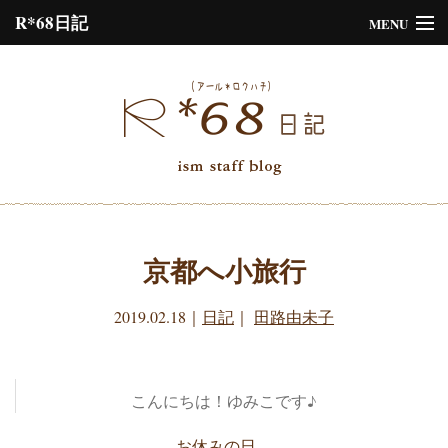
R*68日記
MENU
Please assign a menu to the primary menu location under
Menus
or
Customize
the design.
京都へ小旅行
2019.02.18
｜
日記
｜
田路由未子
こんにちは！ゆみこです♪
お休みの日、