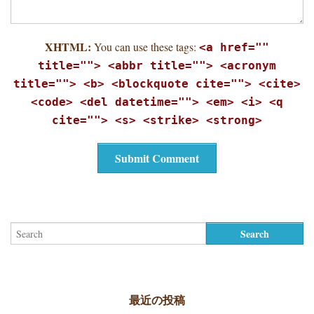
XHTML:
You can use these tags:
<a href=""
title=""> <abbr title=""> <acronym
title=""> <b> <blockquote cite=""> <cite>
<code> <del datetime=""> <em> <i> <q
cite=""> <s> <strike> <strong>
最近の投稿