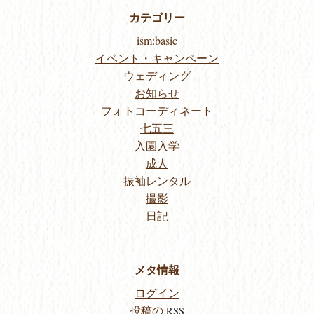
カテゴリー
ism:basic
イベント・キャンペーン
ウェディング
お知らせ
フォトコーディネート
七五三
入園入学
成人
振袖レンタル
撮影
日記
メタ情報
ログイン
投稿の
RSS