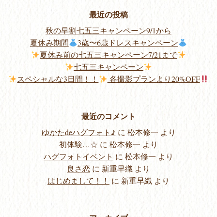
最近の投稿
秋の早割七五三キャンペーン9/1から
夏休み期間
3歳〜6歳ドレスキャンペーン
夏休み前の七五三キャンペーン7/21まで
七五三キャンペーン
スペシャルな3日間！！
各撮影プランより20%OFF
最近のコメント
ゆかたdeハグフォト♪
に
松本修一
より
初体験…☆
に
松本修一
より
ハグフォトイベント
に
松本修一
より
良さ恋
に
新重早織
より
はじめまして！！
に
新重早織
より