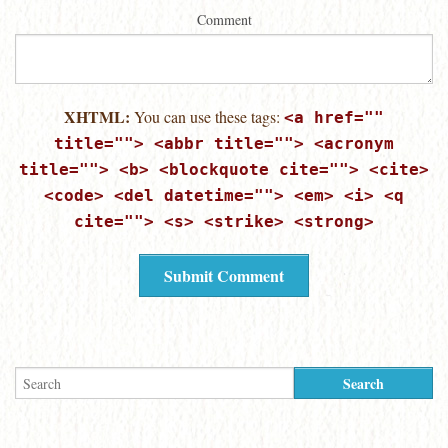
Comment
XHTML:
You can use these tags:
<a href=""
title=""> <abbr title=""> <acronym
title=""> <b> <blockquote cite=""> <cite>
<code> <del datetime=""> <em> <i> <q
cite=""> <s> <strike> <strong>