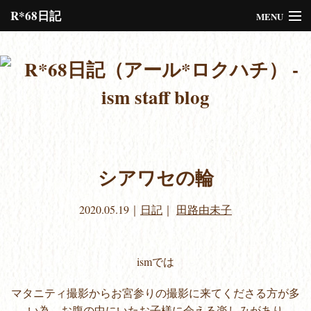
R*68日記
MENU
Please assign a menu to the primary menu location under
Menus
or
Customize
the design.
シアワセの輪
2020.05.19
｜
日記
｜
田路由未子
ismでは
マタニティ撮影からお宮参りの撮影に来てくださる方が多
い為、お腹の中にいたお子様に会える楽しみがあり