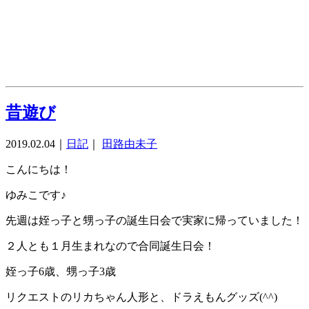
昔遊び
2019.02.04
｜
日記
｜
田路由未子
こんにちは！
ゆみこです♪
先週は姪っ子と甥っ子の誕生日会で実家に帰っていました！
２人とも１月生まれなので合同誕生日会！
姪っ子6歳、甥っ子3歳
リクエストのリカちゃん人形と、ドラえもんグッズ(^^)