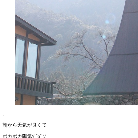
.
朝から天気が良くて
ポカポカ陽気\( ˆoˆ )/