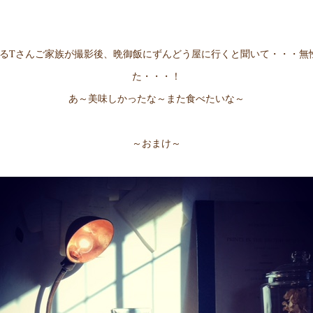
いるTさんご家族が撮影後、晩御飯にずんどう屋に行くと聞いて・・・
た・・・！
あ～美味しかったな～また食べたいな～
～おまけ～